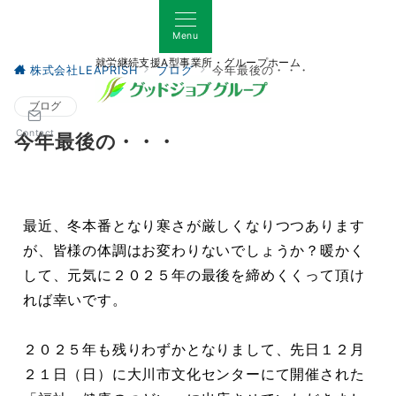
Menu
就労継続支援A型事業所・グループホーム
株式会社LEAPRISH
ブログ
今年最後の・・・
ブログ
Contact
今年最後の・・・
最近、冬本番となり寒さが厳しくなりつつあります
が、皆様の体調はお変わりないでしょうか？暖かく
して、元気に２０２５年の最後を締めくくって頂け
れば幸いです。
２０２５年も残りわずかとなりまして、先日１２月
２１日（日）に大川市文化センターにて開催された