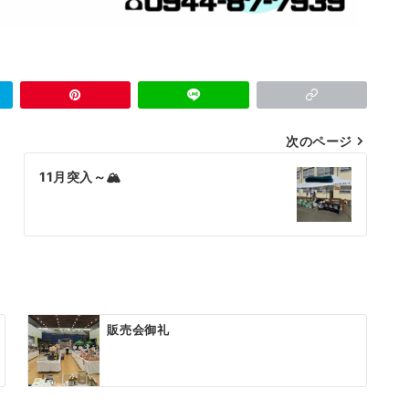
次のページ
11月突入～🏔
販売会御礼