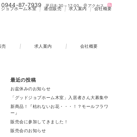
0944-87-7939
平日8:30～17:00
アクセス
ドジョブホーム木室
通信販売
求人案内
会社概要
販売
求人案内
会社概要
最近の投稿
お盆休みのお知らせ
「グッドジョブホーム木室」入居者さん大募集中
新商品！『枯れないお花・・・！？モールフラワ
ー』
販売会に参加してきました！
販売会のお知らせ